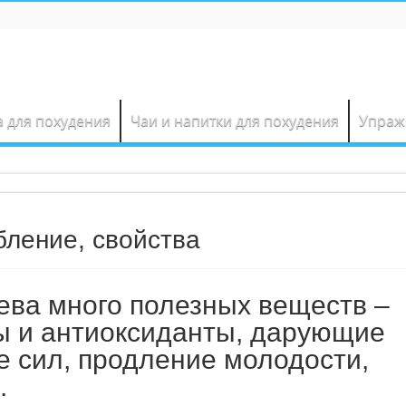
а для похудения
Чаи и напитки для похудения
Упраж
бление, свойства
ева много полезных веществ –
ы и антиоксиданты, дарующие
е сил, продление молодости,
.