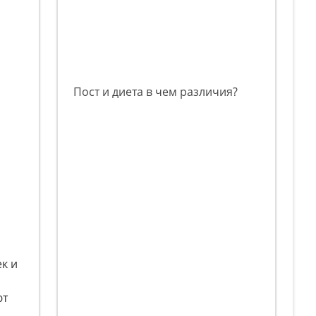
Пост и диета в чем различия?
к и
ют