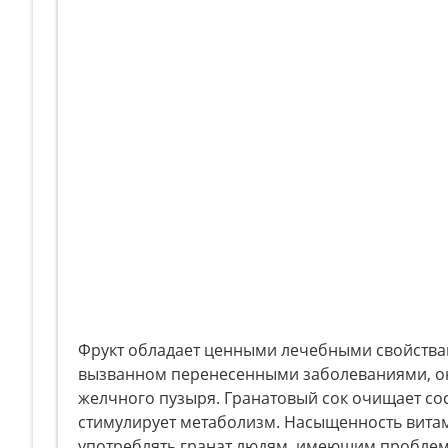
Фрукт обладает ценными лечебными свойства
вызванном перенесенными заболеваниями, он 
желчного пузыря. Гранатовый сок очищает сос
стимулирует метаболизм. Насыщенность вита
употреблять гранат людям, имеющим проблемы