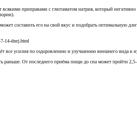
всякими приправами с глютаматом натрия, который негативно в
лории).
 может составить его на свой вкус и подобрать оптимальную дл
a-7-14-dnej.html
дёт все усилия по оздоровлению и улучшению внешнего вида к ну
ть раньше. От последнего приёма пищи до сна может пройти 2,5-